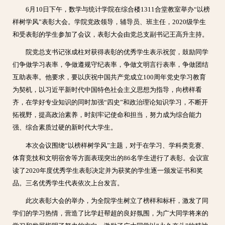
6月10日下午，数学与统计学院在综合楼1311合堂教室举办“以榜
样树学风”表彰大会。学院党政领导，辅导员、班主任，2020级学生
和受表彰的学生参加了会议，表彰大会由党总支副书记王高升主持。
院党总支书记张成柱对获得表彰的优秀学生表示祝贺，鼓励同学
们争做学习表率，争做遵规守纪表率，争做文明言行表率，争做团结
互助表率。他要求，要以庆祝中国共产党成立100周年党史学习教育
为契机，以习近平新时代中国特色社会主义思想为指导，向榜样看
齐，在学好专业知识的同时加强“四史”和政治理论知识学习，不断开
拓视野，提高政治素养，时刻牢记使命和担当，努力成为综合能力
强、综合素质过硬的新时代大学生。
本次会议围绕“以榜样树学风”主题，对于在学习、学科类竞赛、
体育竞技和文明宿舍等方面表现突出的86名学生进行了表彰。会议宣
读了2020年度优秀学生表彰决定并为获奖的学生逐一颁发证书和奖
品。三名优秀学生代表依次上台发言。
此次表彰大会的举办，为全院学生树立了榜样和标杆，激发了同
学们的学习热情，营造了比学赶帮超的良好氛围，为广大同学将来的