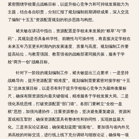
紧密围绕学校重点战略目标，以提升核心竞争力和可持续发展能力为
主题，结合各自职责，分别汇报了规划编制前期调研成果，深入交流
了编制“十五五”资源配置规划的初步思路与构想。
褚夫敏在讲话中指出，资源配置是学校未来发展的“粮草”与“弹
药”，其规划是否具备科学性、前瞻性与可操作性，将直接决定学校在
未来五年乃至更长时期内的发展速度、质量与高度。规划编制工作要
提高站位，与教育强国、教育强省的战略部署同频共振，服务于学
校“两升一创”战略目标。
针对下一阶段的规划编制工作，褚夫敏提出三点要求：一是坚持
战略导向，提升资源配置“精准度”。规划编制需要紧密对接学校“十五
五”总体发展目标，以是否有利于提升学校核心竞争力为最终衡量标
尺，确保有限资源投向最关键领域，精准服务于学校发展大局。二是
强化系统思维，打破资源配置“部门墙”。各部门要树立“全校一盘
棋”思想，加强沟通协作，注重资源整合，坚决避免重复建设、资源闲
置或相互掣肘，确保资源配置具有整体性和协同性，实现效益最大
化。三是夯实论证基础，确保规划蓝图“能落地”。 要加强与省内外兄
弟高校的对标交流，进行线上线下充分调研与细致论证，确保每一项