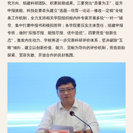
究方向、组建科研团队、积累前期成果。三要突出“质量为王”，提升
申报效能。科技处要牵头建立“选题—培育—论证—修改—定稿”全链
条工作机制，全力支持相关学院组织校内外专家开展多轮“一对一”辅
导、集中打磨申报书和模拟答辩；各学院要压实主体责任，组建申报
专班，做到“应报尽报、能报尽报、优中选优”。四要营造“创新生
态”，激发内生动力。学校将进一步完善科研评价体系，坚决破除“五
唯”倾向，建立以创新价值、能力、贡献为导向的评价机制，营造鼓励
探索、宽容失败、开放合作的良好氛围。