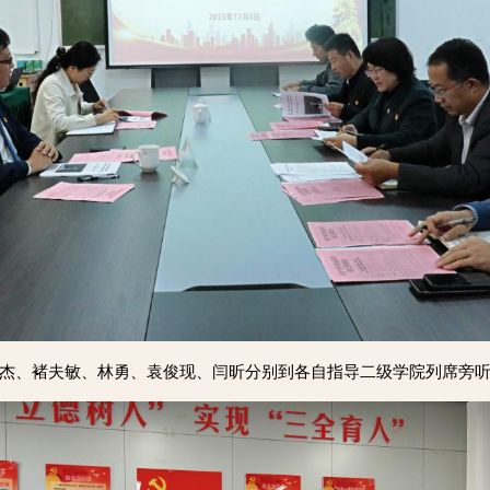
杰、褚夫敏、林勇、袁俊现、闫昕分别到各自指导二级学院列席旁