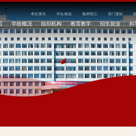
考生/家长
学生/校友
教师/职工
部门通知
页
学校概况
组织机构
教育教学
招生就业
科