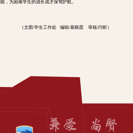
效能，为困难学生的成长成才保驾护航。
（文图/学生工作处 编辑/葛晓霞 审核/闫昕）