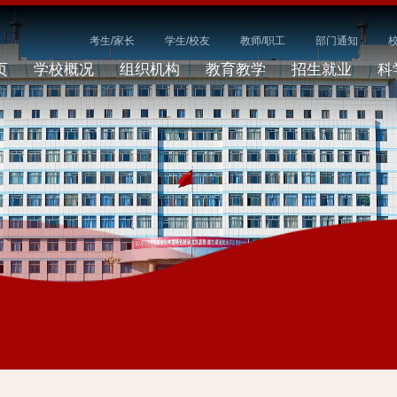
考生/家长
学生/校友
教师/职工
部门通知
页
学校概况
组织机构
教育教学
招生就业
科