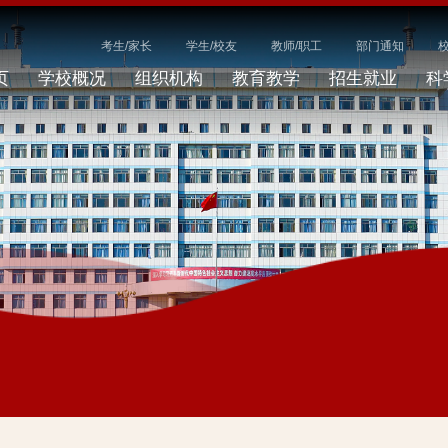
考生/家长
学生/校友
教师/职工
部门通知
页
学校概况
组织机构
教育教学
招生就业
科