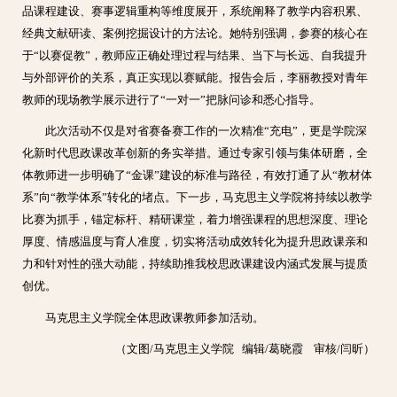
品课程建设、赛事逻辑重构等维度展开，系统阐释了教学内容积累、
经典文献研读、案例挖掘设计的方法论。她特别强调，参赛的核心在
于“以赛促教”，教师应正确处理过程与结果、当下与长远、自我提升
与外部评价的关系，真正实现以赛赋能。报告会后，李丽教授对青年
教师的现场教学展示进行了“一对一”把脉问诊和悉心指导。
此次活动不仅是对省赛备赛工作的一次精准“充电”，更是学院深
化新时代思政课改革创新的务实举措。通过专家引领与集体研磨，全
体教师进一步明确了“金课”建设的标准与路径，有效打通了从“教材体
系”向“教学体系”转化的堵点。下一步，马克思主义学院将持续以教学
比赛为抓手，锚定标杆、精研课堂，着力增强课程的思想深度、理论
厚度、情感温度与育人准度，切实将活动成效转化为提升思政课亲和
力和针对性的强大动能，持续助推我校思政课建设内涵式发展与提质
创优。
马克思主义学院全体思政课教师参加活动。
（文图/马克思主义学院 编辑/葛晓霞 审核/闫昕）