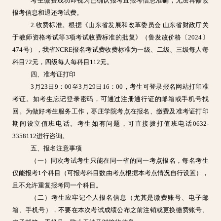
考生缴费成功即视为已确认报考且报考信息准确，无法再修改
报考信息和退还考试费。
2.收费标准。根据《山东省发展和改革委员会 山东省财政厅关
于教师资格考试等3项考试收费标准的批复》（鲁发改价格〔2024〕
474号），我省NCRE报名考试费收费标准为一级、二级、三级每人每
科目72元，四级每人每科目112元。
四、准考证打印
3月23
日9：00至
3月29
日1
6
：00，考生可登录报名网站打印准
考证。如考生忘记登录密码，可通过注册通行证的邮箱或手机号找
回。为做好考生服务工作，
枣庄学院考点在报名、缴费及准考证打印
期间设立值班电话。考生如有问题，可直接拨打值班电话0632-
3358112进行咨询。
五、报名注意事项
（一）同次考试考生只能在同一省的同一考点报名，每名考生
仅能报考1个科目（可报考科目数由考点根据本考点情况自行设置）
，
且不允许重复报考同一个科目。
（二）考生应牢记个人报名信息（尤其是缴费账号、电子邮
箱、手机号），不要在本次考试成绩公布之前注销或更换缴费账号、