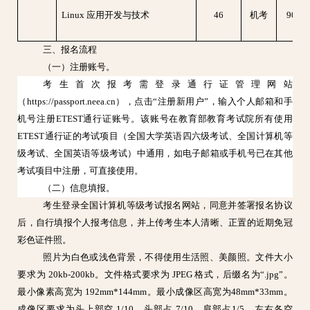
Linux 应用开发与技术
46
机考
90分
三、报名流程
（一）注册账号。
考生首次报考需登录通行证管理网站
（https://passport.neea.cn），点击“注册新用户”，输入个人邮箱和手
机号注册ETEST通行证账号。该账号在教育部教育考试院所有使用
ETEST通行证的考试项目（全国大学英语四六级考试、全国计算机等
级考试、全国英语等级考试）中通用，如电子邮箱或手机号已在其他
考试项目中注册，可直接使用。
（二）信息填报。
考生登录全国计算机等级考试报名网站，同意并签署报名协议
后，自行填报个人报考信息，并上传考生本人清晰、正置的近期免冠
彩色证件照。
照片为白色或浅色背景，不得使用生活照、美颜照。文件大小
要求为
20kb-200kb。文件格式要求为 JPEG 格式，后缀名为“.jpg”。
最小像素高宽为 192mm*144mm。最小成像区高宽为48mm*33mm。
成像区要求为头上部空 1/10，头部占 7/10，肩部占1/5，左右各空