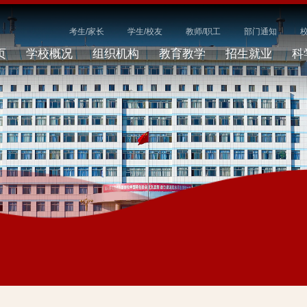
考生/家长
学生/校友
教师/职工
部门通知
页
学校概况
组织机构
教育教学
招生就业
科