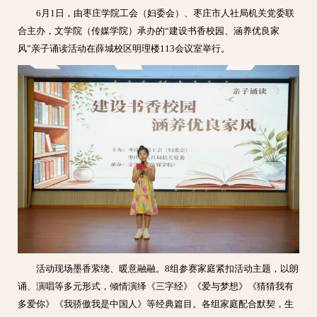
6月1日，由枣庄学院工会（妇委会）、枣庄市人社局机关党委联
合主办，文学院（传媒学院）承办的“建设书香校园、涵养优良家
风”亲子诵读活动在薛城校区明理楼113会议室举行。
活动现场墨香萦绕、暖意融融。8组参赛家庭紧扣活动主题，以朗
诵、演唱等多元形式，倾情演绎《三字经》《爱与梦想》《猜猜我有
多爱你》《我骄傲我是中国人》等经典篇目。各组家庭配合默契，生