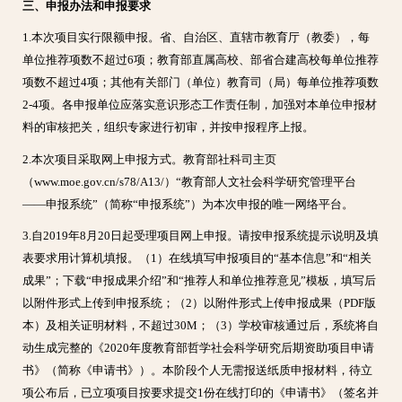
三、申报办法和申报要求
1.本次项目实行限额申报。省、自治区、直辖市教育厅（教委），每
单位推荐项数不超过6项；教育部直属高校、部省合建高校每单位推荐
项数不超过4项；其他有关部门（单位）教育司（局）每单位推荐项数
2-4项。各申报单位应落实意识形态工作责任制，加强对本单位申报材
料的审核把关，组织专家进行初审，并按申报程序上报。
2.本次项目采取网上申报方式。教育部社科司主页
（www.moe.gov.cn/s78/A13/）“教育部人文社会科学研究管理平台
——申报系统”（简称“申报系统”）为本次申报的唯一网络平台。
3.自2019年8月20日起受理项目网上申报。请按申报系统提示说明及填
表要求用计算机填报。（1）在线填写申报项目的“基本信息”和“相关
成果”；下载“申报成果介绍”和“推荐人和单位推荐意见”模板，填写后
以附件形式上传到申报系统；（2）以附件形式上传申报成果（PDF版
本）及相关证明材料，不超过30M；（3）学校审核通过后，系统将自
动生成完整的《2020年度教育部哲学社会科学研究后期资助项目申请
书》（简称《申请书》）。本阶段个人无需报送纸质申报材料，待立
项公布后，已立项项目按要求提交1份在线打印的《申请书》（签名并