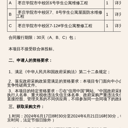
A
枣庄学院市中校区6号学生公寓维修工程
1
详见磋
枣庄学院市中校区7、8号学生公寓屋面防水维修
B
1
详见磋
工程
C
枣庄学院市中校区7-12#学生公寓整修工程
1
详见磋
合同履行期限：30天（A、B、C）包；
本项目不接受联合体投标。
二、申请人的资格要求：
1、满足《中华人民共和国政府采购法》第二十二条规定；
2、落实政府采购政策需满足的资格要求：本项目专门面向中小企业
竞争性磋商文件。
3、本项目的特定资格要求：①在“信用中国”网站、“中国政府采购
执行人名单、重大税收违法失信主体名单、政府采购严重违法失信行
直接控股、管理关系的不同供应商，不得参加同一合同项下的政府采
三、获取采购文件：
1.时间：2024年6月17日8时30分至2024年6月21日16时30分，每天上
京时间，法定节假日除外 ）