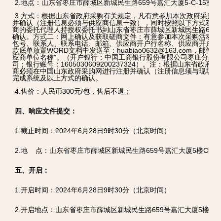
2.地点：山东省枣庄市薛城区新城民生路659号嘉汇大厦5-C-15室；
3.方式：根据山东省政府采购有关规定，凡有意参加本次政府采购
并确认（注册信息必须与供应商信息一致），同时按照以下方式获取
商的委托代理人持授权委托书到山东省枣庄市薛城区新城民生路659号
确认。方式二：网上确认及获取磋商文件：有意参加本次采购活动的
包号、联系人、联系电话、邮箱、供应商开户行名称、供应商开户行
款底单放置WORD文档中发送至：huabiao0632@163.com，邮
应商单位名称”。（开户银行：中国工商银行股份有限公司枣庄分行
司；银行账号：1605030609200237324）。注：根据山东省
商必须在中国山东政府采购网进行注册并确认（注册信息须与现场或
完成系统及以上方式的确认。
4.售价：人民币300元/包，售后不退；
四、响应文件提交：
1.截止时间：2024年6月28日9时30分（北京时间）
2.地 点：山东省枣庄市薛城区新城民生路659号嘉汇大厦5楼C区5-B
五、开启：
1.开启时间：2024年6月28日9时30分（北京时间）
2.开启地点：山东省枣庄市薛城区新城民生路659号嘉汇大厦5楼C区5-