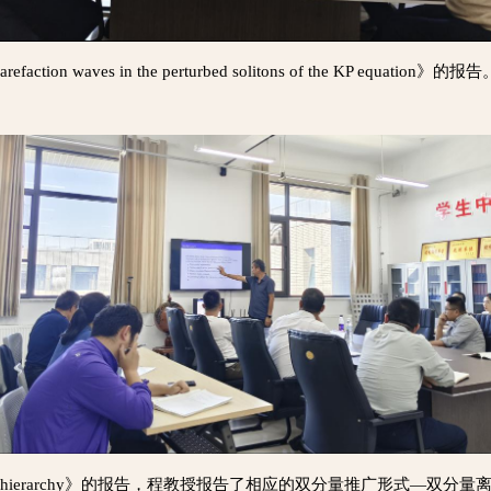
 rarefaction waves in the perturbed solitons of th
crete KP hierarchy》的报告，程教授报告了相应的双分量推广形式—