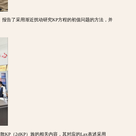
e KP equation》的报告。报告了采用渐近扰动研究KP方程的初值问题的方法，并
双分量离散KP（2dKP）族的相关内容，其对应的Lax表述采用