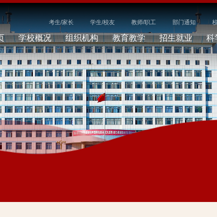
考生/家长
学生/校友
教师/职工
部门通知
页
学校概况
组织机构
教育教学
招生就业
科