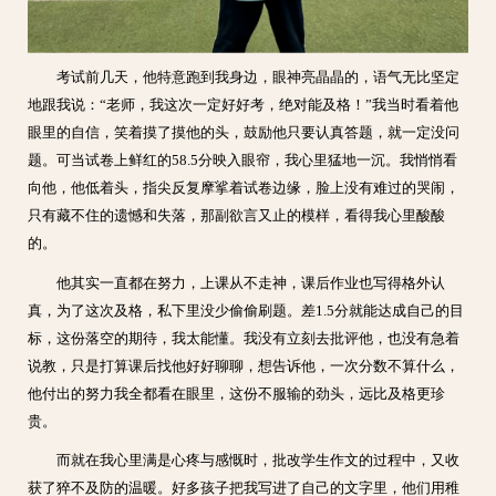
考试前几天，他特意跑到我身边，眼神亮晶晶的，语气无比坚定
地跟我说：“老师，我这次一定好好考，绝对能及格！”我当时看着他
眼里的自信，笑着摸了摸他的头，鼓励他只要认真答题，就一定没问
题。可当试卷上鲜红的58.5分映入眼帘，我心里猛地一沉。我悄悄看
向他，他低着头，指尖反复摩挲着试卷边缘，脸上没有难过的哭闹，
只有藏不住的遗憾和失落，那副欲言又止的模样，看得我心里酸酸
的。
他其实一直都在努力，上课从不走神，课后作业也写得格外认
真，为了这次及格，私下里没少偷偷刷题。差1.5分就能达成自己的目
标，这份落空的期待，我太能懂。我没有立刻去批评他，也没有急着
说教，只是打算课后找他好好聊聊，想告诉他，一次分数不算什么，
他付出的努力我全都看在眼里，这份不服输的劲头，远比及格更珍
贵。
而就在我心里满是心疼与感慨时，批改学生作文的过程中，又收
获了猝不及防的温暖。好多孩子把我写进了自己的文字里，他们用稚