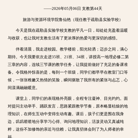
——2026年05月06日 支教第44天
旅游与资源环境学院鲁仙艳（现任教于疏勒县实验学校）
今天是我在疏勒县实验学校支教的平凡一日，却处处充盈着温暖
与收获，也让我对支教生活有了更浓厚的热爱与更深切的感悟。
伴着清晨，我走进校园。教学楼前，阳光轻洒；迈步之间，满心
期待。今天我要依次走进35班、21班、34班，讲授高一地理必修二第
三章的内容，连续三节课的教学任务，让我提前做好了充足的备课准
备。令我格外惊喜的是，每到一个班级，同学们都早早在教室门口等
候，一张张稚嫩又热情的笑脸，瞬间驱散了我所有的紧张与忐忑，心
间漾满融融暖意。
课堂上，同学们的表现格外亮眼，全程专注凝神、目光灼灼。面
对提问主动举手、踊跃发言，思路紧跟教学节奏，原本略显枯燥的地
理知识，在师生互动中变得生动有趣。课后，孩子们更是围在我身
边，叽叽喳喳地分享学习心得、询问地理知识，活泼灵动又真诚纯
粹，这份不加修饰的亲近与信赖，让我真切体会到了为人师者的幸
福。