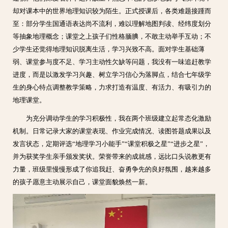
却对课本中的世界地理知识较为陌生。正式授课后，各类难题接踵而
至：部分学生国通语表达尚不流利，难以理解地图判读、经纬度划分
等抽象地理概念；课堂之上孩子们性格腼腆，不敢主动举手互动；不
少学生还觉得地理知识脱离生活，学习兴致不高。面对学生基础薄
弱、课堂参与度不足、学习主动性欠缺等问题，我没有一味追赶教学
进度，而是以激发学习兴趣、树立学习信心为落脚点，结合七年级学
生的身心特点调整教学策略，力求打造有温度、有活力、有吸引力的
地理课堂。
为充分调动学生的学习积极性，我在两个班级建立起常态化激励
机制。日常记录大家的课堂表现、作业完成情况、读图答题成果以及
发言状态，定期评选“地理学习小能手”“课堂积极之星”“进步之星”，
并为获奖学生亲手颁发奖状。荣誉带来的成就感，远比口头说教更有
力量，班级里慢慢形成了你追我赶、奋勇争先的良好氛围，越来越多
的孩子愿意主动展示自己，课堂面貌焕然一新。