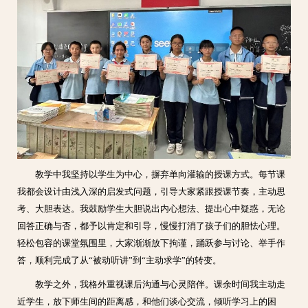
教学中我坚持以学生为中心，摒弃单向灌输的授课方式。每节课
我都会设计由浅入深的启发式问题，引导大家紧跟授课节奏，主动思
考、大胆表达。我鼓励学生大胆说出内心想法、提出心中疑惑，无论
回答正确与否，都予以肯定和引导，慢慢打消了孩子们的胆怯心理。
轻松包容的课堂氛围里，大家渐渐放下拘谨，踊跃参与讨论、举手作
答，顺利完成了从“被动听讲”到“主动求学”的转变。
教学之外，我格外重视课后沟通与心灵陪伴。课余时间我主动走
近学生，放下师生间的距离感，和他们谈心交流，倾听学习上的困