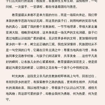
子们点亮前行的道路；校园里，各族师生互帮互助、温情相伴，一句
问候、一次援手、一堂课程，都在传递着团结与善意。
教育援疆从来都不是单方面的付出，而是一场双向奔赴。我们带
来新的教学思路与知识见闻，而这里的孩子们，则用纯粹的笑容与炙
热的真心，温暖了我的整个支教旅程。一节节地理课，带领大家走遍
亚洲大陆、领略异域风情，这本身就是一场无声的文化润疆。孩子们
透过地图认识祖国广袤的疆域，见识世界多样的文明，更加懂得珍惜
家乡的一草一木，树立起正确的三观。我也深深懂得，民族团结从不
是一句空洞的口号，它藏在日常点滴之中：尊重当地风俗习惯，和各
族同事交流教学经验，与孩子们闲话家常、共享美食……这些平凡美
好的瞬间，让各族儿女的心紧紧相依。教育援疆的深层意义，便是搭
建起沟通交流的桥梁，让团结之花在每一个孩子心中悄然绽放。
时光匆匆，这段意义非凡的支教旅程即将画上句号。回首过往，
有初到异乡的迷茫，有探索教学之路的挑战，更有师生相伴、共同成
长的满满欢喜。我以地理为媒介，带着孩子们认识山河万里、感悟天
地风物；而这群可爱的孩子，却教会我何为勇敢、何为热爱、何为坚
守。