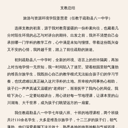
支教总结
旅游与资源环境学院姜慧君（任教于疏勒县八一中学）
选择支教的初衷，源于我对教育援疆的一份朴素向往，也藏着几
分对陌生环境的忐忑与对讲台的期待。出发之前，我并不清楚自己会
承担哪一门学科的教学工作，心中满是未知与憧憬。带着这份既兴奋
又不安的心情，我跨越千里，踏上了前往疏勒的旅途。
初到疏勒县八一中学时，全新的环境、语言上的些许隔阂，再加
上对当地学情一无所知，我一时间陷入了迷茫。望着校园里朝气蓬勃
的维吾尔族学生，我既担心自己的教学模式无法贴合孩子们的学习节
奏，也忧虑难以真正融入这片淳朴的土地。所幸校内同事热心相助，
孩子们一声声真诚又温暖的“老师好”，渐渐抚平了我内心的局促。我
暗下决心，一定要站稳讲台，用心讲好每一节地理课，让课本里的山
川湖海、大千世界，成为孩子们眺望远方的一扇窗。
我任教疏勒县八一中学七年级八班、十班的地理课程，两个班级
共计110余名学生，大多是维吾尔族学子，十二三岁的孩子们，朝气
蓬勃。他们深爱着脚下这片故土，熟悉本地的地形地貌与气候环境，