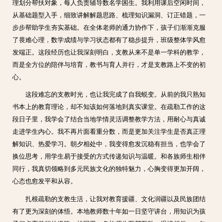
理划分帮扶对象，每人负责辅导数名学困生。我利用课后空闲时间，
从基础题型入手，细致讲解解题思路、梳理知识漏洞、订正错题，一
步步帮助学生夯实基础。在全体老师的通力协作下，孩子们渐渐克服
了畏难心理，数学成绩与学习状态都有了稳步提升，班级整体学风愈
发端正。这段经历也让我深刻明白，支教从来不是单一学科的教学，
而是全方位的陪伴与培育，教书与育人并行，才是支教路上不变的初
心。
这段难忘的支教时光，也让我完成了自我蜕变。从前的我只熟知
书本上的教育理论，却不知该如何落地到真实课堂。在疏勒工作的这
段日子里，我学会了结合当地学情灵活调整教学方法，用耐心与真诚
走进学生内心。我不再片面看重分数，而是更加关注学生是否真正理
解知识、热爱学习。朝夕相处中，我变得愈发沉稳有担当，也学会了
换位思考，用学生易于接受的方式传递知识与温暖。和各族师生相伴
同行，我真切领略到多元民族文化的独特魅力，心胸变得更加开阔，
心态也愈发平和从容。
扎根疏勒的支教生活，让我对教育援疆、文化润疆以及民族团结
有了更为深刻的体悟。本地教师数十年如一日坚守讲台，用知识为孩