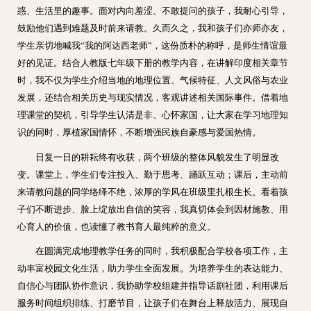
惑、生活里的趣事。面对内向羞涩、不敢提问的孩子，我耐心引导，
鼓励他们遇到难题及时前来请教。久而久之，我和孩子们亦师亦友，
学生亲切地喊我“我的阿达西老师”，这份质朴的称呼，是师生情谊最
好的见证。结合人教版七年级下册的教学内容，在讲解印度相关章节
时，我不仅为学生介绍当地的地理位置、气候特征、人文风俗与农业
发展，还结合相关历史与现实情况，客观讲述相关国际事件。借着地
理课堂的契机，引导学生认清是非、心怀家国，让大家在学习地理知
识的同时，厚植家国情怀，不断增强民族自豪感与爱国热情。
日复一日的耕耘终有收获，两个班级的整体风貌发生了明显改
变。课堂上，学生们专注投入、勤于思考、踊跃互动；课后，主动前
来请教问题的同学络绎不绝，浓厚的学风在班级里扎根生长。看着孩
子们不断进步、脸上绽放出自信的笑容，我真切体会到因材施教、用
心育人的价值，也读懂了教书育人最纯粹的意义。
在圆满完成地理教学任务的同时，我积极配合学校各项工作，主
动丰富校园文化生活，助力学生全面发展。为培养学生的表达能力、
自信心与团队协作意识，我协助学校组建并指导话剧社团，利用课后
服务时间组织排练、打磨节目，让孩子们在舞台上释放活力、展现自