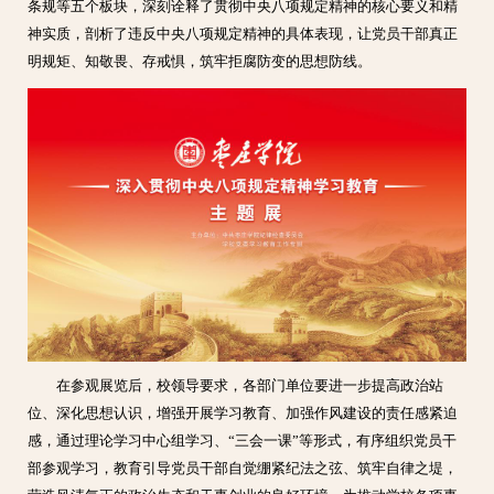
条规等五个板块，深刻诠释了贯彻中央八项规定精神的核心要义和精
神实质，剖析了违反中央八项规定精神的具体表现，让党员干部真正
明规矩、知敬畏、存戒惧，筑牢拒腐防变的思想防线。
在参观展览后，校领导要求，各部门单位要进一步提高政治站
位、深化思想认识，增强开展学习教育、加强作风建设的责任感紧迫
感，通过理论学习中心组学习、“三会一课”等形式，有序组织党员干
部参观学习，教育引导党员干部自觉绷紧纪法之弦、筑牢自律之堤，