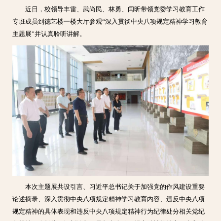
近日，校领导丰雷、武尚民、林勇、闫昕带领党委学习教育工作
专班成员到德艺楼一楼大厅参观“深入贯彻中央八项规定精神学习教育
主题展”并认真聆听讲解。
本次主题展共设引言、习近平总书记关于加强党的作风建设重要
论述摘录、深入贯彻中央八项规定精神学习教育内容、违反中央八项
规定精神的具体表现和违反中央八项规定精神行为纪律处分相关党纪