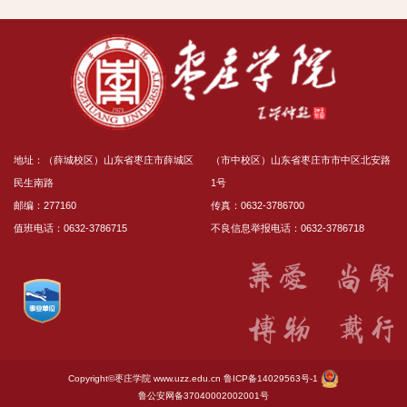
种学鹏宣读《关于表彰枣庄学院2026年春季援疆
实习支教...
地址：（薛城校区）山东省枣庄市薛城区
（市中校区）山东省枣庄市市中区北安路
民生南路
1号
邮编：277160
传真：0632-3786700
值班电话：0632-3786715
不良信息举报电话：0632-3786718
Copyright©枣庄学院
www.uzz.edu.cn
鲁ICP备14029563号-1
鲁公安网备37040002002001号